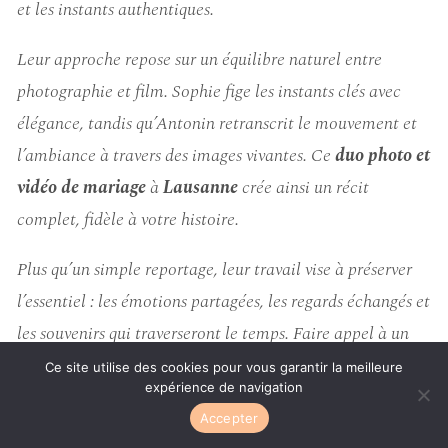
et les instants authentiques.
Leur approche repose sur un équilibre naturel entre
photographie et film. Sophie fige les instants clés avec
élégance, tandis qu’Antonin retranscrit le mouvement et
l’ambiance à travers des images vivantes. Ce
duo photo et
vidéo de mariage
à
Lausanne
crée ainsi un récit
complet, fidèle à votre histoire.
Plus qu’un simple reportage, leur travail vise à préserver
l’essentiel : les émotions partagées, les regards échangés et
les souvenirs qui traverseront le temps. Faire appel à un
duo photo et vidéo
de
mariage
à
Lausanne
, c’est choisir
Ce site utilise des cookies pour vous garantir la meilleure
expérience de navigation
une approche cohérente, humaine et profondément
Accepter
immersive.